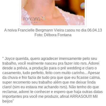
A noiva Francielle Bergmann Vieira casou no dia 06.04.13
Foto: Débora Fontana
" J
oyce querida, quero agradecer imensamente pelo seu 
trabalho, você realmente nasceu pra fazer isto rsrs. Adorei 
desde a prévia, a produção para o pré wedding e claro o 
casamento, tudo perfeito, feito com muito carinho... Apesar 
da chuva e frio fazia de tudo pra que que eu ficasse calma, 
super recomento seu trabalho além que me deixar linda 
claro! (sim eu estava me achando rsrs). N
ão tenho do que 
reclamar, adorei te conhecer e espero que haja outras datas 
importantes pra você me produzir, afinal ARRASOU!!! Mil 
beijos"