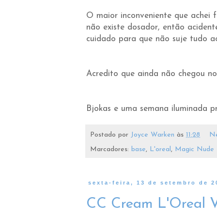
O maior inconveniente que achei f
não existe dosador, então aciden
cuidado para que não suje tudo a
Acredito que ainda não chegou no 
Bjokas e uma semana iluminada pr
Postado por
Joyce Warken
às
11:28
Ne
Marcadores:
base
,
L'oreal
,
Magic Nude 
sexta-feira, 13 de setembro de 2
CC Cream L'Oreal Vi