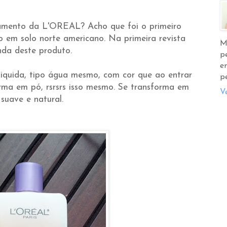
çamento da L'OREAL? Acho que foi o primeiro
em solo norte americano. Na primeira revista
M
da deste produto.
p
e
quida, tipo água mesmo, com cor que ao entrar
p
rma em pó, rsrsrs isso mesmo. Se transforma em
V
uave e natural.