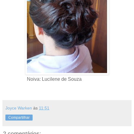
Noiva: Lucilene de Souza
Joyce Warken
às
11:51
Compartilhar
2 comentários: